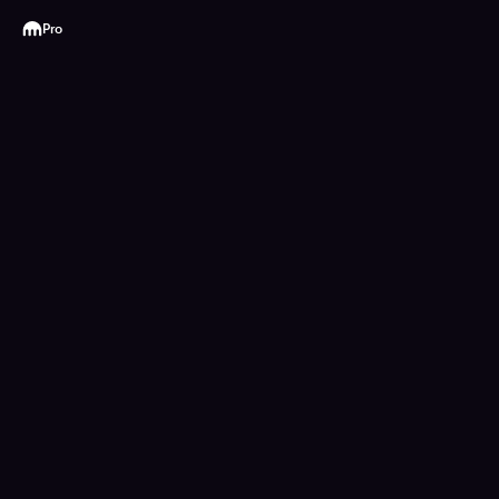
Kraken
Pro