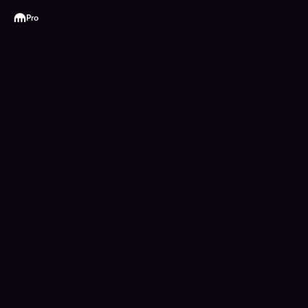
Kraken
Pro