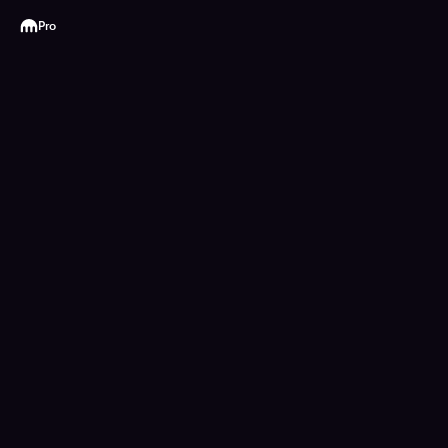
Kraken
Pro