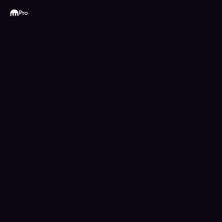
Kraken
Pro