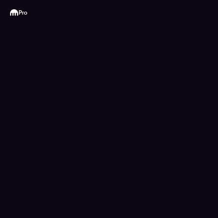
Kraken
Pro