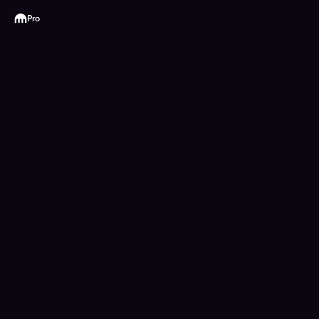
Kraken
Pro