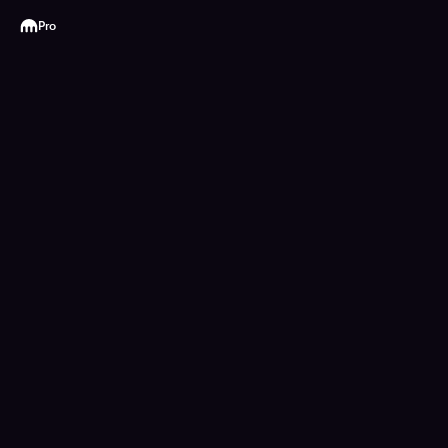
Kraken
Pro