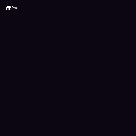
Kraken
Pro