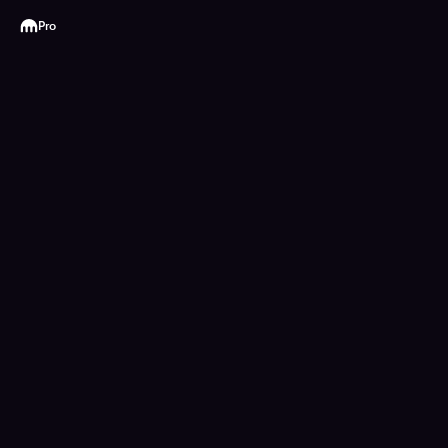
Kraken
Pro