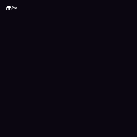
Kraken
Pro