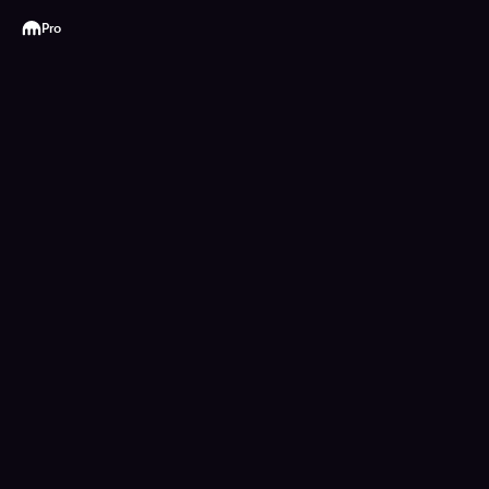
Kraken
Pro