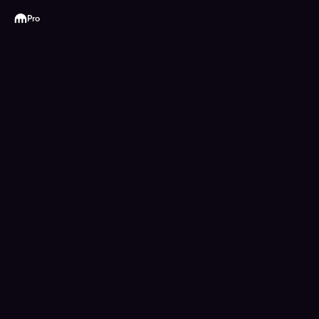
Kraken
Pro