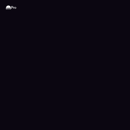
Kraken
Pro