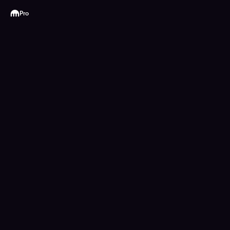
Kraken
Pro