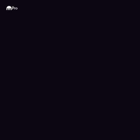
Kraken
Pro