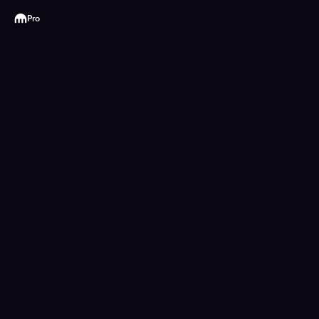
Kraken
Pro