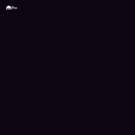
Kraken
Pro