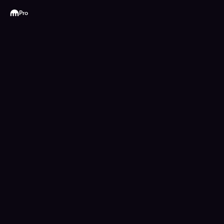
Kraken
Pro