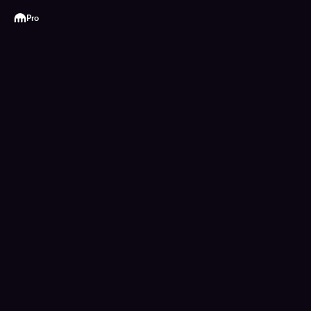
Kraken
Pro