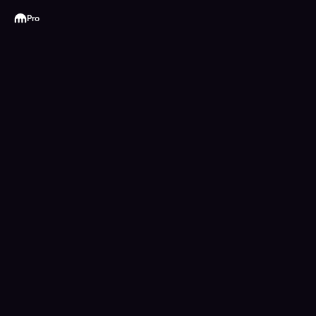
Kraken
Pro