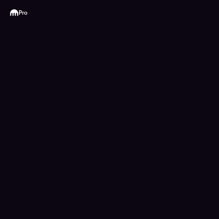
Kraken
Pro