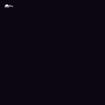
Kraken
Pro