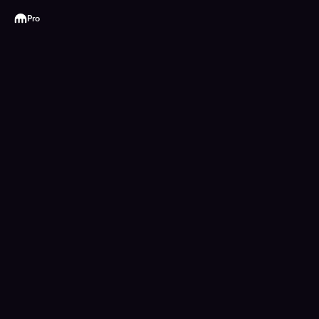
Kraken
Pro