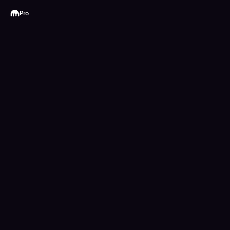
Kraken
Pro