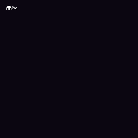
Kraken
Pro