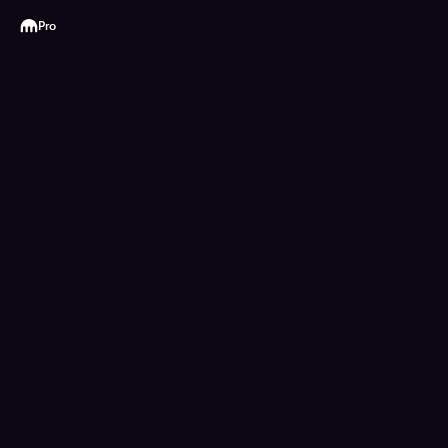
Kraken
Pro