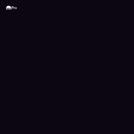
Kraken
Pro