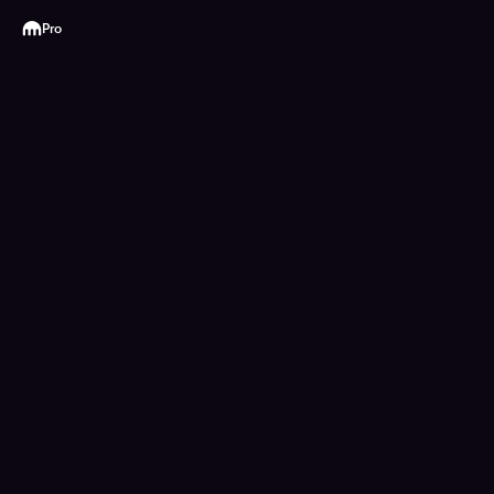
Kraken
Pro