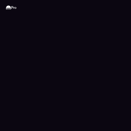
Kraken
Pro