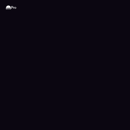
Kraken
Pro