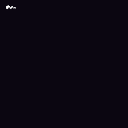
Kraken
Pro