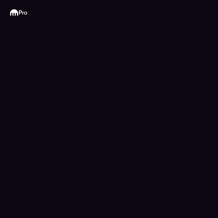
Kraken
Pro