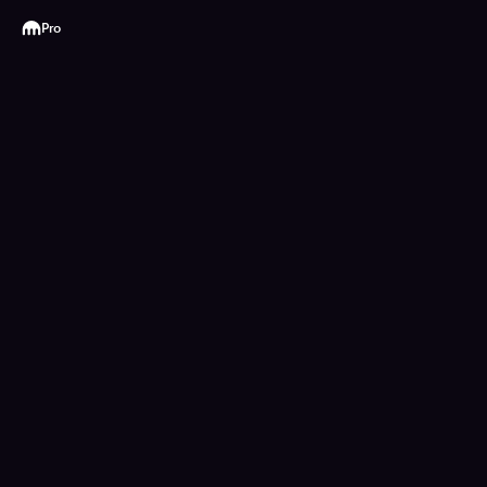
Kraken
Pro