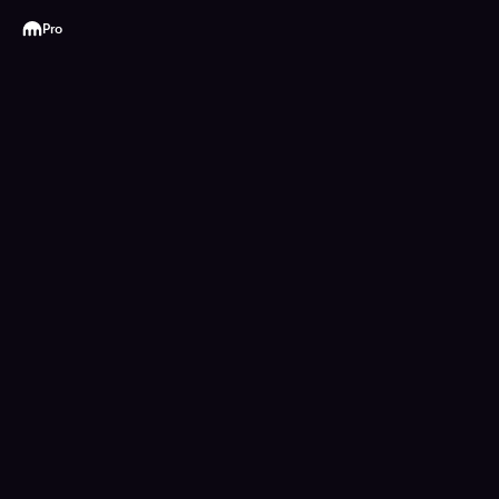
Kraken
Pro