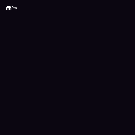
Kraken
Pro