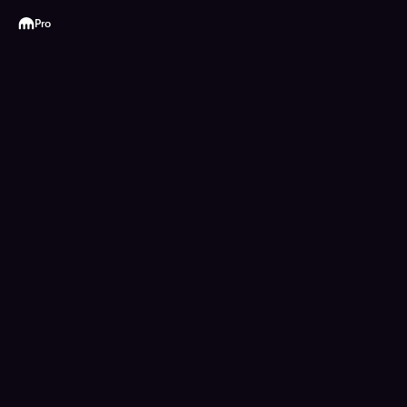
Kraken
Pro