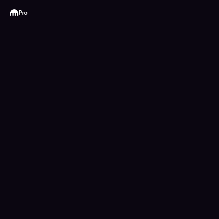
Kraken
Pro