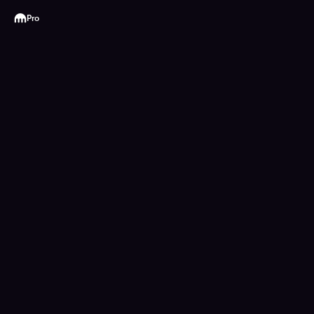
Kraken
Pro