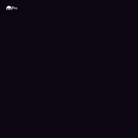
Kraken
Pro