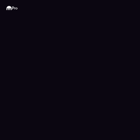
Kraken
Pro