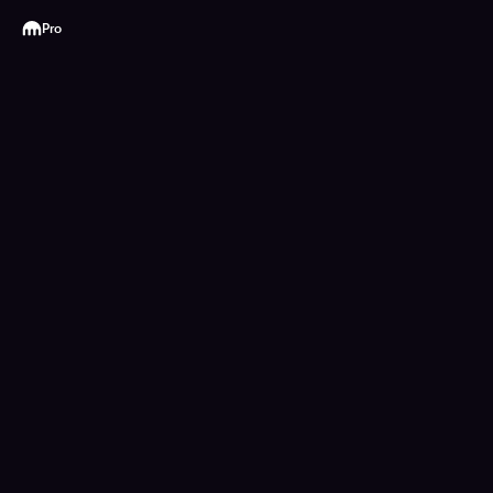
Kraken
Pro