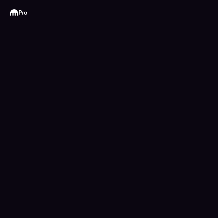
Kraken
Pro