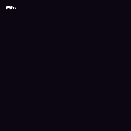
Kraken
Pro