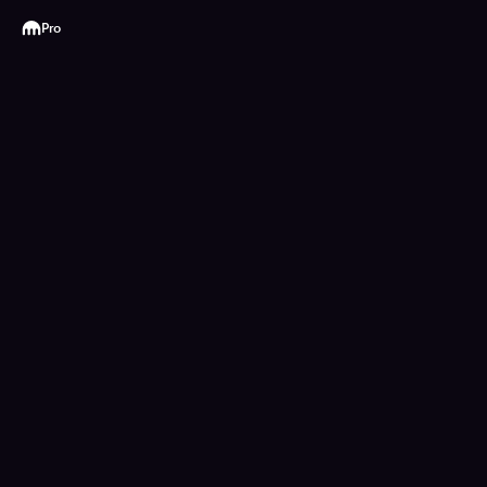
Kraken
Pro