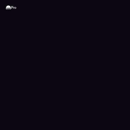
Kraken
Pro