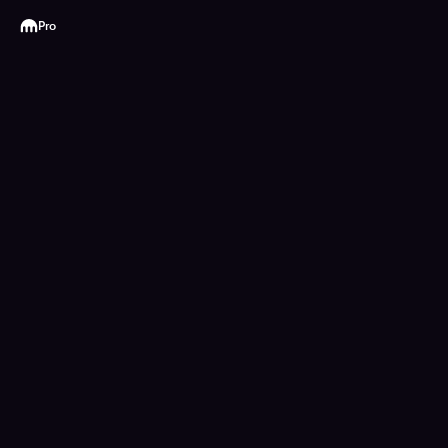
Kraken
Pro