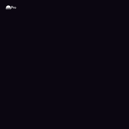
Kraken
Pro