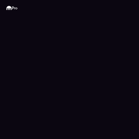
Kraken
Pro