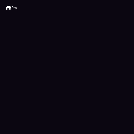
Kraken
Pro