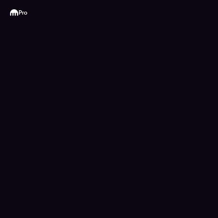
Kraken
Pro